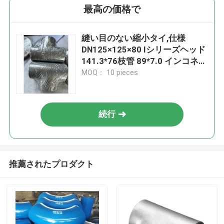
最高の価格で
縫い目のない縮小タイ,仕様
DN125×125×80 Iシリーズヘッド
141.3*76枝管 89*7.0 インコネル
600
MOQ： 10 pieces
続行
推薦されたプロダクト