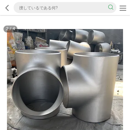
2
/
4