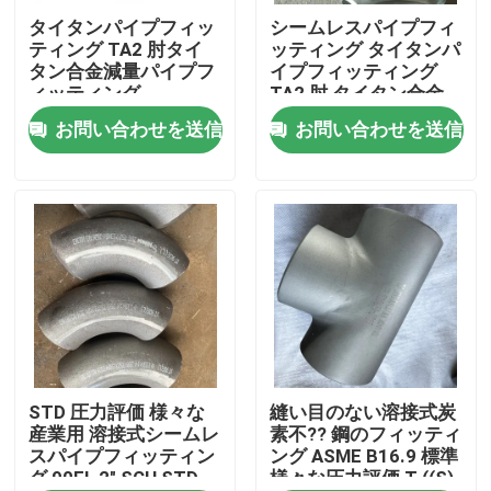
タイタンパイプフィッ
シームレスパイプフィ
ティング TA2 肘タイ
ッティング タイタンパ
VRショー
タン合金減量パイプフ
イプフィッティング
ィッティング
TA2 肘 タイタン合金
肘 タイタンニッケルジ
お問い合わせを送信
お問い合わせを送信
私達について
ルコニウムパイプフィ
ッティング
工場旅行
品質管理
私達に連絡しなさい
ニュース
STD 圧力評価 様々な
縫い目のない溶接式炭
産業用 溶接式シームレ
素不?? 鋼のフィッティ
スパイプフィッティン
ング ASME B16.9 標準
グ 90EL 2" SCH STD
様々な圧力評価 T ((S)
引用を要求しなさい