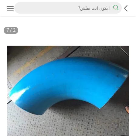
7
/
2