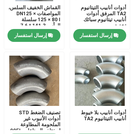
أدوات أنابيب التيتانيوم
القماش الخفيف السلس،
TA2 المرفق أدوات
المواصفات DN125 ×
عرض الواقع الافتراضي
أنابيب تيتانيوم سبائك
125 × 80 I سلسلة
تخفيف
الرأس 141.3 * 7.6،
أنابيب الفرع 89 * 7.0
إرسال استفسار
إرسال استفسار
معلومات عنا
مادة Inconel600
جولة في المعمل
رقابة جودة
اتصل بنا
أخبار
أدوات أنابيب بلا خيوط
تصنيف الضغط STD
أنابيب التيتانيوم TA2
أدوات الأنبوب غير
الملحومة المطاوعة
لمختلف الصناعات 90EL
اطلب اقتباس