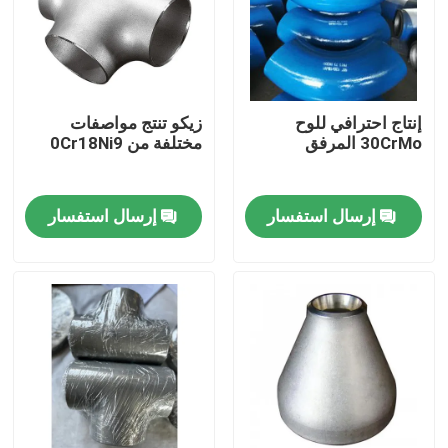
إنتاج احترافي للوح
زيكو تنتج مواصفات
30CrMo المرفق
مختلفة من 0Cr18Ni9
إرسال استفسار
إرسال استفسار
بيت
منتجات
أشرطة فيديو