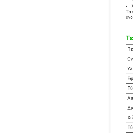
Τα 
ανο
Τε
Τε
Ον
Υλ
Εφ
Τύ
Απ
Δι
Χώ
Τύ