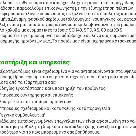
 πληροί τα εθνικά πρότυπα και έχει ελάχιστη ποσότητα παραγγελίας 
άδοσης, παρακαλούμε επικοινωνήστε με την εξυπηρέτηση πελατών.
σφέρουμε επιλογές συσκευασίας σε ξύλινα κουτιά ή παλέτες και μπ
 μήνα.Δύναμη, φυσικού αερίου, μεταλλουργίας, ναυπηγικής και κατασ
λέξτε από μια ποικιλία χρωμάτων, συμπεριλαμβανομένου του μαύρου,
λό χάλυβα, με ονομαστικές πιέσεις SCH40, STD, XS, 80 και XXS.
σαρμόστε την προσαρμογή του αδιάβροχου σωλήνα σας σύμφωνα με τ
σαρμογής προϊόντων μας.,Το προϊόν μας είναι περήφανα κατασκευασ
οστήριξη και υπηρεσίες:
εξαρτήματά μας είναι σχεδιασμένα για να ανταποκρίνονται στα υψηλ
δοσης.Προσφέρουμε μια σειρά από τεχνική υποστήριξη και υπηρεσίες
ιστο από τα εξαρτήματα σας:
Οδηγίες εγκατάστασης και υποστήριξη του προϊόντος
Υπηρεσίες συντήρησης και επισκευής
Δοκιμές και πιστοποίηση προϊόντων
Υπηρεσίες σχεδιασμού και κατασκευής κατά παραγγελία
Τεχνική συμβουλευτική
μάδα μας εμπειρογνωμόνων επαγγελματιών είναι αφοσιωμένη στο να 
πηρέτηση καθ' όλη τη διάρκεια του κύκλου ζωής των εξαρτημάτων σα
ισσότερα για το πώς μπορούμε να σας βοηθήσουμε.