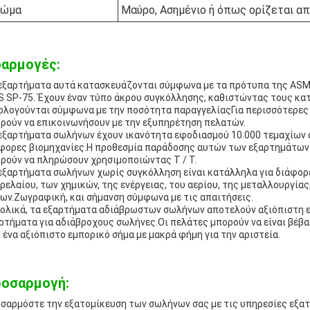
ρώμα
Μαύρο, Ασημένιο ή όπως ορίζεται α
αρμογές:
εξαρτήματα αυτά κατασκευάζονται σύμφωνα με τα πρότυπα της ASME
 SP-75. Έχουν έναν τύπο άκρου συγκόλλησης, καθιστώντας τους κα
ολογούνται σύμφωνα με την ποσότητα παραγγελίαςΓια περισσότερες π
ρούν να επικοινωνήσουν με την εξυπηρέτηση πελατών.
εξαρτήματα σωλήνων έχουν ικανότητα εφοδιασμού 10.000 τεμαχίων α
φορες βιομηχανίες.Η προθεσμία παράδοσης αυτών των εξαρτημάτων εί
ρούν να πληρώσουν χρησιμοποιώντας T / T.
εξαρτήματα σωλήνων χωρίς συγκόλληση είναι κατάλληλα για διάφο
ρελαίου, των χημικών, της ενέργειας, του αερίου, της μεταλλουργίας
ων.Ζωγραφική, και σήμανση σύμφωνα με τις απαιτήσεις.
ολικά, τα εξαρτήματα αδιάβρωστων σωλήνων αποτελούν αξιόπιστη επ
ρτήματα για αδιάβροχους σωλήνες.Οι πελάτες μπορούν να είναι βέβ
 ένα αξιόπιστο εμπορικό σήμα με μακρά φήμη για την αριστεία.
οσαρμογή:
σαρμόστε την εξατομίκευση των σωλήνων σας με τις υπηρεσίες εξατ