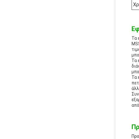
Χ
Εφ
Τα 
MSS
τιμ
μπο
Τα 
διά
μπο
Τα 
πετ
άλλ
Συν
εξα
από
Πρ
Προ