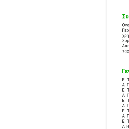
Συ
Ονο
Περ
χρή
Συμ
Απο
ταχ
Γε
Ε: 
Α: 
Ε: 
Α: 
Ε: 
Α: 
Ε: 
Α: 
Ε: 
Α: 