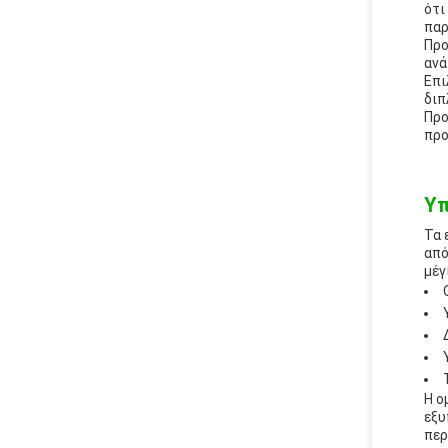
ότι
παρ
Προ
ανά
Επι
διπ
Προ
προ
Υπ
Τα 
από
μέγ
Η ο
εξυ
περ