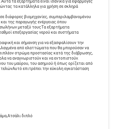
.Αυτά τα εξαρτήματα είναι ιδανικά για εφαρμογές
τώντας τα κατάλληλα για χρήση σε σκληρά
σε διάφορες βιομηχανίες, συμπεριλαμβανομένου
ς και της παραγωγής ενέργειας.όπου
 σωλήνων μεταξύ τουςΤα εξαρτήματα
ταθμοί επεξεργασίας νερού και συστήματα
αφική και σήμανση για να εξασφαλίσουν την
αλλαγμένα από ελαττώματα που θα μπορούσαν να
επιπλέον στρώμα προστασίας κατά της διάβρωσης,
ολα να αναγνωριστούν και να εντοπιστούν.
ου του μαύρου, του ασημιού ή όπως ορίζεται από
ς τελώνΑυτό επιτρέπει την εύκολη εγκατάσταση
άμα,Ατσάλι διπλό