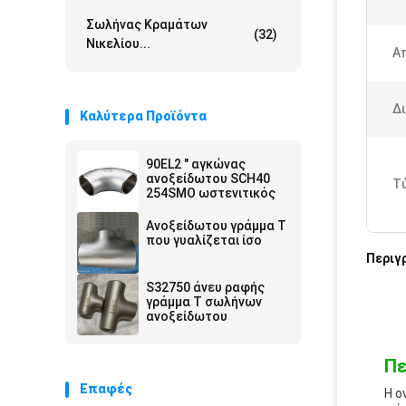
Σωλήνας Κραμάτων
(32)
Νικελίου...
Α
Δι
Καλύτερα Προϊόντα
90EL2 " αγκώνας
ανοξείδωτου SCH40
Τ
254SMO ωστενιτικός
Ανοξείδωτου γράμμα Τ
που γυαλίζεται ίσο
Περιγ
S32750 άνευ ραφής
γράμμα Τ σωλήνων
ανοξείδωτου
Πε
Επαφές
Η ο