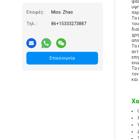
φάσ
υψη
Επαφές:
Miss. Zhao
περ
Τα 
Τηλ.::
86+15333273887
του
δια
χρη
απο
Τα 
αντ
επη
Επικοινωνία
ενώ
Τα 
τον
και
Χα