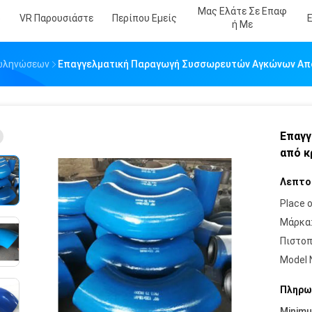
Μας Ελάτε Σε Επαφ
ο
VR Παρουσιάστε
Περίπου Εμείς
Ή Με
Σωληνώσεων
Επαγγελματική Παραγωγή Συσσωρευτών Αγκώνων Απ
Επαγγ
από κ
Λεπτο
Place o
Μάρκα
Πιστοπ
Model 
Πληρω
Minim