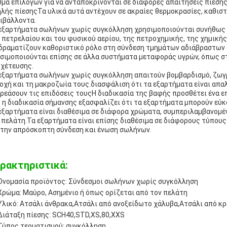
μα επιλογών για να ανταποκρίνονται σε διάφορες απαιτήσεις πίεσης
λής πίεσηςΤα υλικά αυτά αντέχουν σε ακραίες θερμοκρασίες, καθισ
ιβάλλοντα.
εξαρτήματα σωλήνων χωρίς συγκόλληση χρησιμοποιούνται συνήθως 
 πετρελαίου και του φυσικού αερίου, της πετροχημικής, της χημική
δραματίζουν καθοριστικό ρόλο στη σύνδεση τμημάτων αδιάβραστων
σιμοποιούνται επίσης σε άλλα συστήματα μεταφοράς υγρών, όπως σ
χέτευσης.
εξαρτήματα σωλήνων χωρίς συγκόλληση απαιτούν βομβαρδισμό, ζωγρ
οχή και τη μακροζωία τους.διασφάλιση ότι τα εξαρτήματα είναι απ
ρεάσουν τις επιδόσεις τουςΗ διαδικασία της βαφής προσθέτει ένα 
 η διαδικασία σήμανσης εξασφαλίζει ότι τα εξαρτήματα μπορούν εύκ
εξαρτήματα είναι διαθέσιμα σε διάφορα χρώματα, συμπεριλαμβανομέν
 πελάτη.Τα εξαρτήματα είναι επίσης διαθέσιμα σε διάφορους τύπου
 την απρόσκοπτη σύνδεση και ένωση σωλήνων.
ρακτηριστικά:
Ονομασία προϊόντος: Σύνδεσμοι σωλήνων χωρίς συγκόλληση
Χρώμα: Μαύρο, Ασημένιο ή όπως ορίζεται από τον πελάτη
Υλικό: Ατσάλι άνθρακα,Ατσάλι από ανοξείδωτο χάλυβα,Ατσάλι από κρ
Διάταξη πίεσης: SCH40,STD,XS,80,XXS
Τύπος τερματισμού: συγκόλληση