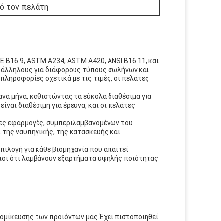
πό τον πελάτη
 B16.9, ASTM A234, ASTM A420, ANSI B16.11, και
τάλληλους για διάφορους τύπους σωλήνων.και
ληροφορίες σχετικά με τις τιμές, οι πελάτες
νά μήνα, καθιστώντας τα εύκολα διαθέσιμα για
ναι διαθέσιμη για έρευνα, και οι πελάτες
ρες εφαρμογές, συμπεριλαμβανομένων του
, της ναυπηγικής, της κατασκευής και
ιλογή για κάθε βιομηχανία που απαιτεί
αιοι ότι λαμβάνουν εξαρτήματα υψηλής ποιότητας
ομίκευσης των προϊόντων μας.Έχει πιστοποιηθεί