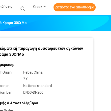
Ειδήσεις
Greek
Ζητήστε ένα απόσπασμα
ό Κράμα 30CrMo
ελματική παραγωγή συσσωρευτών αγκώνων
ράμα 30CrMo
μέρειες:
f Origin:
Hebei, China
:
ZX
οίηση:
National standard
Number:
DN50-DN200
μής & Αποστολής Όροι:
um Order