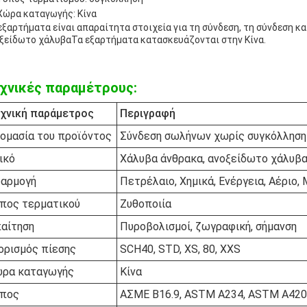
Χώρα καταγωγής: Κίνα
εξαρτήματα είναι απαραίτητα στοιχεία για τη σύνδεση, τη σύνδεση 
ξείδωτο χάλυβαΤα εξαρτήματα κατασκευάζονται στην Κίνα.
χνικές παραμέτρους:
χνική παράμετρος
Περιγραφή
ομασία του προϊόντος
Σύνδεση σωλήνων χωρίς συγκόλληση
ικό
Χάλυβα άνθρακα, ανοξείδωτο χάλυβα
αρμογή
Πετρέλαιο, Χημικά, Ενέργεια, Αέριο,
πος τερματικού
Ζυθοποιία
αίτηση
Πυροβολισμοί, ζωγραφική, σήμανση
ορισμός πίεσης
SCH40, STD, XS, 80, XXS
ρα καταγωγής
Κίνα
πος
ΑΣΜΕ Β16.9, ASTM A234, ASTM A420,