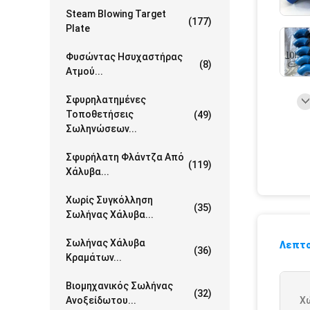
Steam Blowing Target
(177)
Plate
Φυσώντας Ησυχαστήρας
(8)
Ατμού...
Σφυρηλατημένες
Τοποθετήσεις
(49)
Σωληνώσεων...
Σφυρήλατη Φλάντζα Από
(119)
Χάλυβα...
Χωρίς Συγκόλληση
(35)
Σωλήνας Χάλυβα...
Σωλήνας Χάλυβα
Λεπτο
(36)
Κραμάτων...
Βιομηχανικός Σωλήνας
(32)
Ανοξείδωτου...
Χ