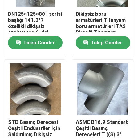
DN125×125×80 I serisi
Dikişsiz boru
SG Gösterisi
başlığı 141.3*7
armatürleri Titanyum
özellikli dikişsiz
boru armatürleri TA2
azaltıcı tee.6, dal
Dirseği Titanyum
Hakkımızda
borusu 89*7.0
Alaşımı Dirseği
Talep Gönder
Talep Gönder
malzeme Inconel600
Titanyum Nikel
Zirkonyum Boru
Fabrika turu
armatürleri
Kalite kontrol
Bize Ulaşın
Haberler
STD Basınç Derecesi
ASME B16.9 Standart
Çeşitli Endüstriler İçin
Çeşitli Basınç
Saldırılmış Dikişsiz
Dereceleri T ((S) 3"
Bir teklif isteği