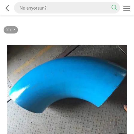
2
/
7