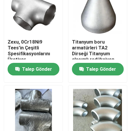
Zexu, 0Cr18Ni9
Titanyum boru
Tees'in Çeşitli
armatürleri TA2
Spesifikasyonlarını
Dirseği Titanyum
Üretiyor
alaşımlı redüksiyon
boru armatürleri
Talep Gönder
Talep Gönder
Ev
Ürünler
videolar