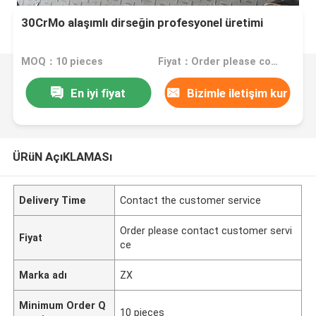
30CrMo alaşımlı dirseğin profesyonel üretimi
MOQ：10 pieces
Fiyat：Order please contact customer service
En iyi fiyat
Bizimle iletişim kur
ÜRüN AçıKLAMASı
Delivery Time
Contact the customer service
Order please contact customer servi
Fiyat
ce
Marka adı
ZX
Minimum Order Q
10 pieces