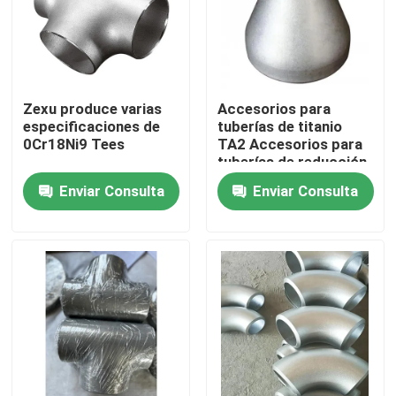
Zexu produce varias
Accesorios para
especificaciones de
tuberías de titanio
0Cr18Ni9 Tees
TA2 Accesorios para
tuberías de reducción
de aleación de titanio
Enviar Consulta
Enviar Consulta
de codo
Hogar
Productos
Vídeos