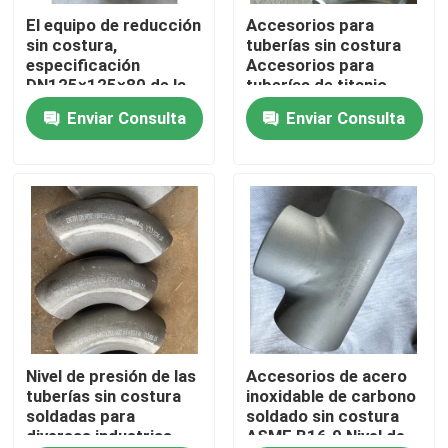
El equipo de reducción
Accesorios para
sin costura,
tuberías sin costura
Demostración de VR
especificación
Accesorios para
DN125×125×80 de la
tuberías de titanio
serie I, cabeza
TA2 Accesorios para
Enviar Consulta
Enviar Consulta
Sobre nosotros
141.3*7.6, tubo de
tuberías de titanio
ramificación 89*7.0
aleación de titanio
material Inconel600
codo Accesorios para
Viaje de la fábrica
tuberías de titanio
níquel zirconio
Control de calidad
Éntrenos en contacto con
Noticias
Nivel de presión de las
Accesorios de acero
tuberías sin costura
inoxidable de carbono
soldadas para
soldado sin costura
diversas industrias
ASME B16.9 Nivel de
Pida una cita