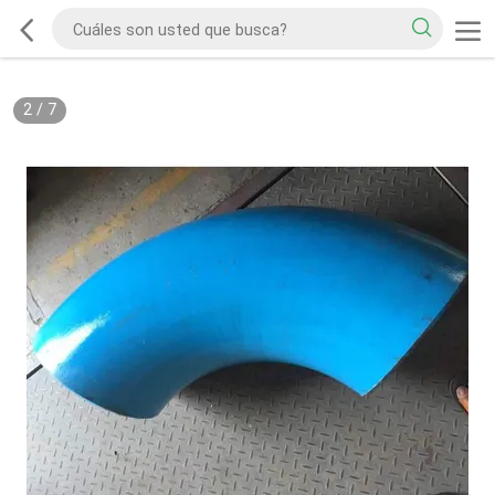
2
/
7